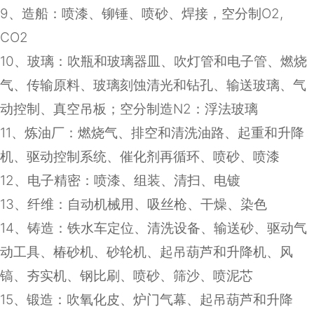
9
、造船：喷漆、铆锤、喷砂、焊接，空分制
O2,
CO2
10
、玻璃：吹瓶和玻璃器皿、吹灯管和电子管、燃烧
气、传输原料、玻璃刻蚀清光和钻孔、输送玻璃、气
动控制、真空吊板；空分制造
N2
：浮法玻璃
11
、炼油厂：燃烧气、排空和清洗油路、起重和升降
机、驱动控制系统、催化剂再循环、喷砂、喷漆
12
、电子精密：喷漆、组装、清扫、电镀
13
、纤维：自动机械用、吸丝枪、干燥、染色
14
、铸造：铁水车定位、清洗设备、输送砂、驱动气
动工具、椿砂机、砂轮机、起吊葫芦和升降机、风
镐、夯实机、钢比刷、喷砂、筛沙、喷泥芯
15
、锻造：吹氧化皮、炉门气幕、起吊葫芦和升降