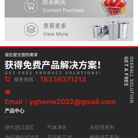
联系购买
Contact Purchase
查看更多
View More
18336371213
服务热线：
Email：yghome2022@gmail.com
产品中心
替代进口滤芯
气体净化
水处理系列
油品净化过滤器
空压机三滤
精密滤芯系列