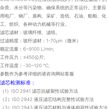
杂质、水分等污染物。确保系统的正常运行。主要应
用电厂、钢厂、盾构、采矿、造纸、石油、船舶、化
工、纺织、各种动力机械等行业。
滤芯滤材：
玻璃纤维、滤纸
。
过滤精度：玻纤滤材：1-70μm（微米）
额定流量：
6~9100 L/min;
工作压力：≤
450
公斤
;
工作温度：
-30~120
℃
;
参数作为参考详细的请咨询网站客服
滤芯检测标准：
（
1
）
ISO 2941
滤芯抗破裂性试验方法
（
2
）
ISO 2942
液压滤芯结构完整性试验方法
（
3
）
ISO 2943
液压滤芯材料与液体相容性试验方法