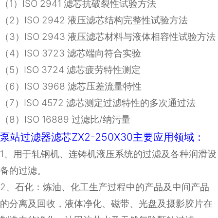
（
1
）
ISO 2941
滤芯抗破裂性试验方法
（
2
）
ISO 2942
液压滤芯结构完整性试验方法
（
3
）
ISO 2943
液压滤芯材料与液体相容性试验方法
（
4
）
ISO 3723
滤芯端向符合实验
（
5
）
ISO 3724
滤芯疲劳特性测定
（
6
）
ISO 3968
滤芯压差流量特性
（
7
）
ISO 4572
滤芯测定过滤特性的多次通过法
（8）ISO 16889 过滤比/纳污量
泵站过滤器滤芯ZX2-250X30主要应用领域：
1
、用于轧钢机、连铸机液压系统的过滤及各种润滑设
备的过滤。
2
、石化：炼油、化工生产过程中的产品及中间产品
的分离及回收，液体净化、磁带、光盘及摄影胶片在