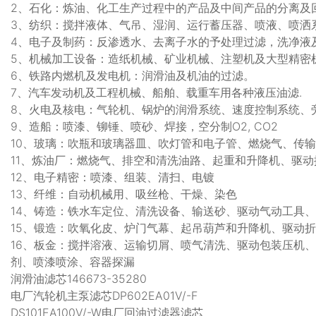
2、石化：炼油、化工生产过程中的产品及中间产品的分离及
3、纺织：搅拌液体、气吊、湿润、运行蓄压器、喷液、喷洒
4、电子及制药：反渗透水、去离子水的予处理过滤，洗净液
5、机械加工设备：造纸机械、矿业机械、注塑机及大型精密
6、铁路内燃机及发电机：润滑油及机油的过滤。
7、汽车发动机及工程机械、船舶、载重车用各种液压油滤.
8、火电及核电：气轮机、锅炉的润滑系统、速度控制系统、
9、造船：喷漆、铆锤、喷砂、焊接，空分制O2, CO2
10、玻璃：吹瓶和玻璃器皿、吹灯管和电子管、燃烧气、传
11、炼油厂：燃烧气、排空和清洗油路、起重和升降机、驱
12、电子精密：喷漆、组装、清扫、电镀
13、纤维：自动机械用、吸丝枪、干燥、染色
14、铸造：铁水车定位、清洗设备、输送砂、驱动气动工具
15、锻造：吹氧化皮、炉门气幕、起吊葫芦和升降机、驱动
16、板金：搅拌溶液、运输切屑、喷气清洗、驱动包装压机
剂、喷漆喷涂、容器探漏
润滑油滤芯146673-35280
电厂汽轮机主泵滤芯DP602EA01V/-F
DS101EA100V/-W电厂回油过滤器滤芯