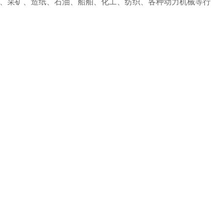
、采矿、造纸、石油、船舶、化工、纺织、各种动力机械等行