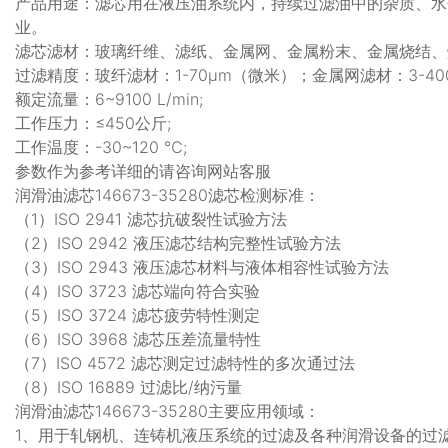
产品用途：滤芯用在液压油系统内，持续过滤油中的杂质、水
业。
滤芯滤材：玻璃纤维、滤纸、金属网、金属粉末、金属烧结、
过滤精度：玻纤滤材：1-70μm（微米）；金属网滤材：3-40
额定流量：6~9100 L/min;
工作压力：≤450公斤;
工作温度：-30~120 ℃;
参数作为参考详细的请咨询网站客服
润滑油滤芯146673-35280滤芯检测标准：
（1）ISO 2941 滤芯抗破裂性试验方法
（2）ISO 2942 液压滤芯结构完整性试验方法
（3）ISO 2943 液压滤芯材料与液体相容性试验方法
（4）ISO 3723 滤芯端向符合实验
（5）ISO 3724 滤芯疲劳特性测定
（6）ISO 3968 滤芯压差流量特性
（7）ISO 4572 滤芯测定过滤特性的多次通过法
（8）ISO 16889 过滤比/纳污量
润滑油滤芯146673-35280主要应用领域：
1、用于轧钢机、连铸机液压系统的过滤及各种润滑设备的过