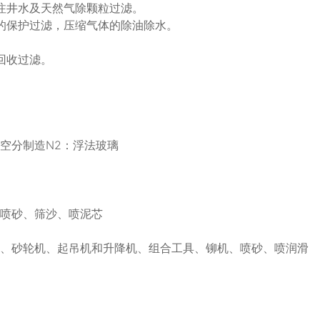
注井水及天然气除颗粒过滤。
的保护过滤，压缩气体的除油除水。
回收过滤。
空分制造N2：浮法玻璃
、喷砂、筛沙、喷泥芯
头、砂轮机、起吊机和升降机、组合工具、铆机、喷砂、喷润滑