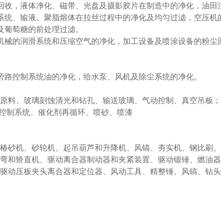
回收，液体净化、磁带、光盘及摄影胶片在制造中的净化，油田
系统、输液。聚脂熔体在拉丝过程中的净化及均匀过滤，空压机
及葡萄糖的前处理过滤。
机械的润滑系统和压缩空气的净化，加工设备及喷涂设备的粉尘
旁路控制系统油的净化，给水泵、风机及除尘系统的净化。
输原料、玻璃刻蚀清光和钻孔、输送玻璃、气动控制、真空吊板；
动控制系统、催化剂再循环、喷砂、喷漆
、椿砂机、砂轮机、起吊葫芦和升降机、风镐、夯实机、钢比刷
折弯和矫直机、驱动离合器制动器和夹紧装置、驱动锻锤、燃油器
、驱动压板夹头离合器和定位器、风动工具、精整锤、风镐、钻