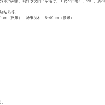
分等污染物。确保系统的正常运行。主要应用电厂、钢厂、盾构
烧结毡等。
0μm（微米）；滤纸滤材：5-40μm（微米）
滤。