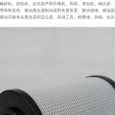
椿砂机、砂轮机、起吊葫芦和升降机、风镐、夯实机、钢比刷、
弯和矫直机、驱动离合器制动器和夹紧装置、驱动锻锤、燃油器
驱动压板夹头离合器和定位器、风动工具、精整锤、风镐、钻头