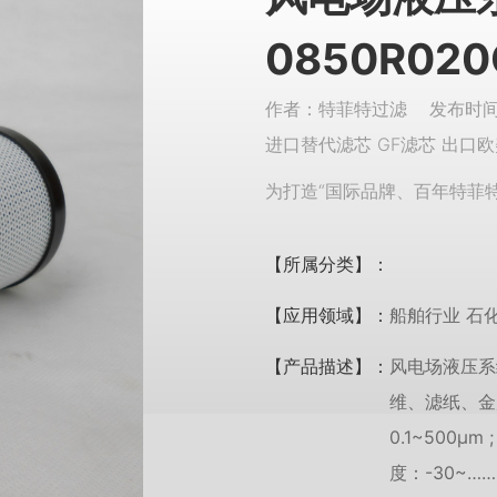
0850R020
作者：特菲特过滤 发布时间：
进口替代滤芯 GF滤芯 出口欧
为打造“国际品牌、百年特菲
【所属分类】：
【应用领域】：
船舶行业 石
【产品描述】：
风电场液压系
维、滤纸、金
0.1~500μm
度：-30~……