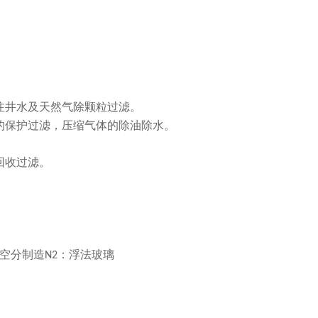
注井水及天然气除颗粒过滤。
的保护过滤，压缩气体的除油除水。
回收过滤。
空分制造
：浮法玻璃
N2