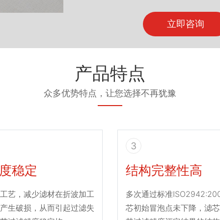
立即咨询
产品特点
众多优势特点，让您选择不再犹豫
3
度稳定
结构完整性高
工艺，减少滤材在折波加工
多次通过标准ISO2942:2
产生破损，从而引起过滤失
芯初始冒泡点未下降，滤芯