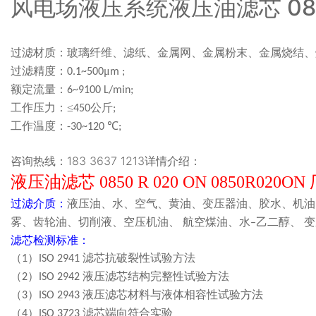
风电场液压系统液压油滤芯 085
过滤材质
：
玻璃纤维
、
滤纸
、
金属网
、
金属粉末
、
金属烧结
、
过滤精度：
μ
0.1~500
m ;
额定流量：
6~9100 L/min;
工作压力：≤
公斤
450
;
工作温度：
℃
-30~1
2
0
;
咨询热线：183 3637 1213详情介绍：
液压油滤芯 0850 R 020 ON 0850R020O
过滤介质
：
液压油、水、空气、黄油、变压器油、胶水、机油
雾、齿轮油、切削液、空压机油、
航空煤油、水
乙二醇、 
–
滤芯检测标准：
（
）
滤芯抗破裂性试验方法
1
ISO 2941
（
）
液压滤芯结构完整性试验方法
2
ISO 2942
（
）
液压滤芯材料与液体相容性试验方法
3
ISO 2943
（
）
滤芯端向符合实验
4
ISO 3723