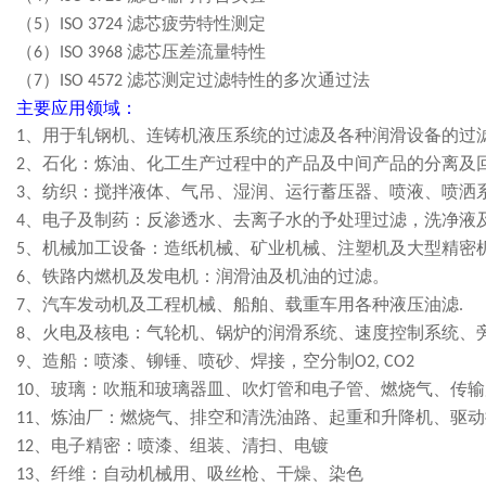
（
）
滤芯疲劳特性测定
5
ISO 3724
（
）
滤芯压差流量特性
6
ISO 3968
（
）
滤芯测定过滤特性的多次通过法
7
ISO 4572
主要应用领域：
、用于轧钢机、连铸机液压系统的过滤及各种润滑设备的过
1
、石化：炼油、化工生产过程中的产品及中间产品的分离及
2
、纺织：搅拌液体、气吊、湿润、运行蓄压器、喷液、喷洒
3
、电子及制药：反渗透水、去离子水的予处理过滤，洗净液
4
、机械加工设备：造纸机械、矿业机械、注塑机及大型精密
5
、铁路内燃机及发电机：润滑油及机油的过滤。
6
、汽车发动机及工程机械、船舶、载重车用各种液压油滤
7
.
、火电及核电：气轮机、锅炉的润滑系统、速度控制系统、
8
、造船：喷漆、铆锤、喷砂、焊接，空分制
9
O2, CO2
、玻璃：吹瓶和玻璃器皿、吹灯管和电子管、燃烧气、传输
10
、炼油厂：燃烧气、排空和清洗油路、起重和升降机、驱动
11
、电子精密：喷漆、组装、清扫、电镀
12
、纤维：自动机械用、吸丝枪、干燥、染色
13