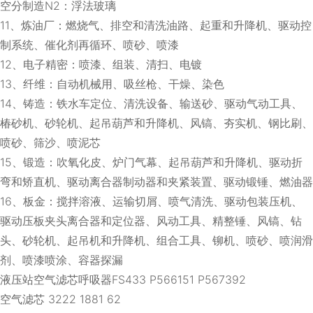
空分制造N2：浮法玻璃
11、炼油厂：燃烧气、排空和清洗油路、起重和升降机、驱动控
制系统、催化剂再循环、喷砂、喷漆
12、电子精密：喷漆、组装、清扫、电镀
13、纤维：自动机械用、吸丝枪、干燥、染色
14、铸造：铁水车定位、清洗设备、输送砂、驱动气动工具、
椿砂机、砂轮机、起吊葫芦和升降机、风镐、夯实机、钢比刷、
喷砂、筛沙、喷泥芯
15、锻造：吹氧化皮、炉门气幕、起吊葫芦和升降机、驱动折
弯和矫直机、驱动离合器制动器和夹紧装置、驱动锻锤、燃油器
16、板金：搅拌溶液、运输切屑、喷气清洗、驱动包装压机、
驱动压板夹头离合器和定位器、风动工具、精整锤、风镐、钻
头、砂轮机、起吊机和升降机、组合工具、铆机、喷砂、喷润滑
剂、喷漆喷涂、容器探漏
液压站空气滤芯呼吸器FS433 P566151 P567392
空气滤芯 3222 1881 62