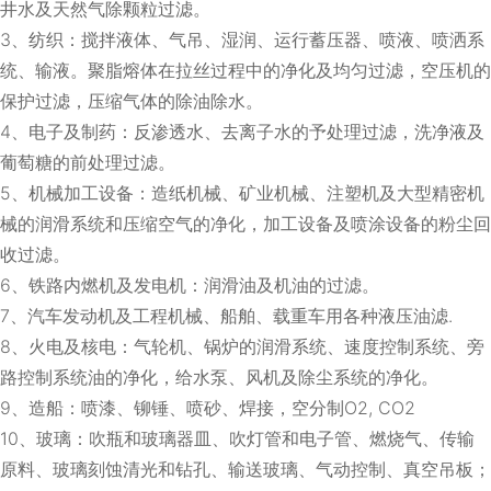
井水及天然气除颗粒过滤。
3、纺织：搅拌液体、气吊、湿润、运行蓄压器、喷液、喷洒系
统、输液。聚脂熔体在拉丝过程中的净化及均匀过滤，空压机的
保护过滤，压缩气体的除油除水。
4、电子及制药：反渗透水、去离子水的予处理过滤，洗净液及
葡萄糖的前处理过滤。
5、机械加工设备：造纸机械、矿业机械、注塑机及大型精密机
械的润滑系统和压缩空气的净化，加工设备及喷涂设备的粉尘回
收过滤。
6、铁路内燃机及发电机：润滑油及机油的过滤。
7、汽车发动机及工程机械、船舶、载重车用各种液压油滤.
8、火电及核电：气轮机、锅炉的润滑系统、速度控制系统、旁
路控制系统油的净化，给水泵、风机及除尘系统的净化。
9、造船：喷漆、铆锤、喷砂、焊接，空分制O2, CO2
10、玻璃：吹瓶和玻璃器皿、吹灯管和电子管、燃烧气、传输
原料、玻璃刻蚀清光和钻孔、输送玻璃、气动控制、真空吊板；