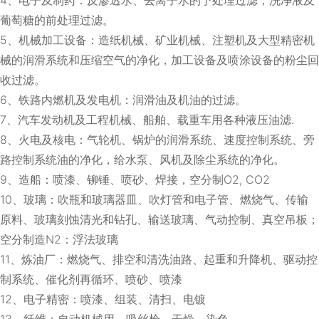
葡萄糖的前处理过滤。
5、机械加工设备：造纸机械、矿业机械、注塑机及大型精密机
械的润滑系统和压缩空气的净化，加工设备及喷涂设备的粉尘回
收过滤。
6、铁路内燃机及发电机：润滑油及机油的过滤。
7、汽车发动机及工程机械、船舶、载重车用各种液压油滤.
8、火电及核电：气轮机、锅炉的润滑系统、速度控制系统、旁
路控制系统油的净化，给水泵、风机及除尘系统的净化。
9、造船：喷漆、铆锤、喷砂、焊接，空分制O2, CO2
10、玻璃：吹瓶和玻璃器皿、吹灯管和电子管、燃烧气、传输
原料、玻璃刻蚀清光和钻孔、输送玻璃、气动控制、真空吊板；
空分制造N2：浮法玻璃
11、炼油厂：燃烧气、排空和清洗油路、起重和升降机、驱动控
制系统、催化剂再循环、喷砂、喷漆
12、电子精密：喷漆、组装、清扫、电镀
13、纤维：自动机械用、吸丝枪、干燥、染色