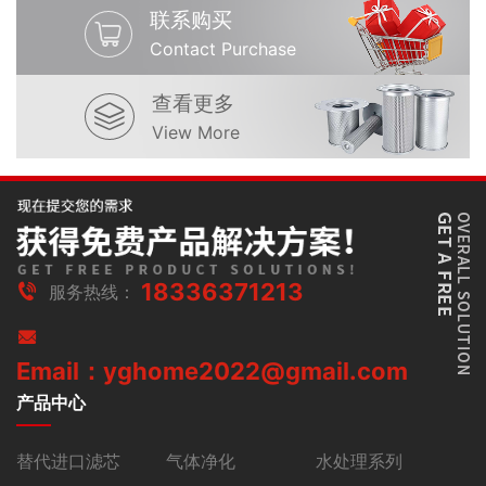
联系购买
Contact Purchase
查看更多
View More
18336371213
服务热线：
Email：yghome2022@gmail.com
产品中心
替代进口滤芯
气体净化
水处理系列