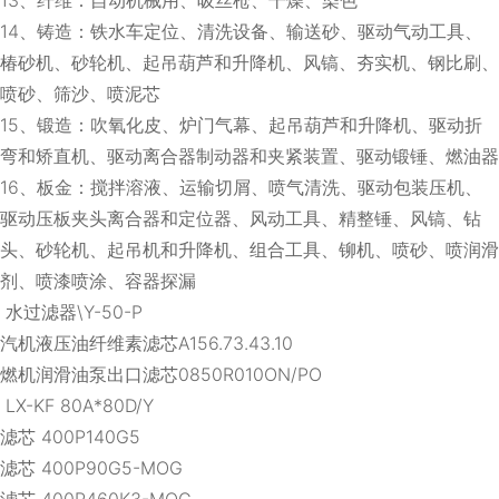
14、铸造：铁水车定位、清洗设备、输送砂、驱动气动工具、
椿砂机、砂轮机、起吊葫芦和升降机、风镐、夯实机、钢比刷、
喷砂、筛沙、喷泥芯
15、锻造：吹氧化皮、炉门气幕、起吊葫芦和升降机、驱动折
弯和矫直机、驱动离合器制动器和夹紧装置、驱动锻锤、燃油器
16、板金：搅拌溶液、运输切屑、喷气清洗、驱动包装压机、
驱动压板夹头离合器和定位器、风动工具、精整锤、风镐、钻
头、砂轮机、起吊机和升降机、组合工具、铆机、喷砂、喷润滑
剂、喷漆喷涂、容器探漏
水过滤器\Y-50-P
汽机液压油纤维素滤芯A156.73.43.10
燃机润滑油泵出口滤芯0850R010ON/PO
LX-KF 80A*80D/Y
滤芯 400P140G5
滤芯 400P90G5-MOG
滤芯 400P460K3-MOG