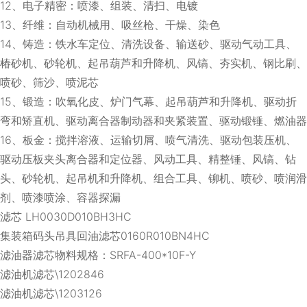
12、电子精密：喷漆、组装、清扫、电镀
13、纤维：自动机械用、吸丝枪、干燥、染色
14、铸造：铁水车定位、清洗设备、输送砂、驱动气动工具、
椿砂机、砂轮机、起吊葫芦和升降机、风镐、夯实机、钢比刷、
喷砂、筛沙、喷泥芯
15、锻造：吹氧化皮、炉门气幕、起吊葫芦和升降机、驱动折
弯和矫直机、驱动离合器制动器和夹紧装置、驱动锻锤、燃油器
16、板金：搅拌溶液、运输切屑、喷气清洗、驱动包装压机、
驱动压板夹头离合器和定位器、风动工具、精整锤、风镐、钻
头、砂轮机、起吊机和升降机、组合工具、铆机、喷砂、喷润滑
剂、喷漆喷涂、容器探漏
滤芯 LH0030D010BH3HC
集装箱码头吊具回油滤芯0160R010BN4HC
滤油器滤芯物料规格：SRFA-400*10F-Y
滤油机滤芯\1202846
滤油机滤芯\1203126