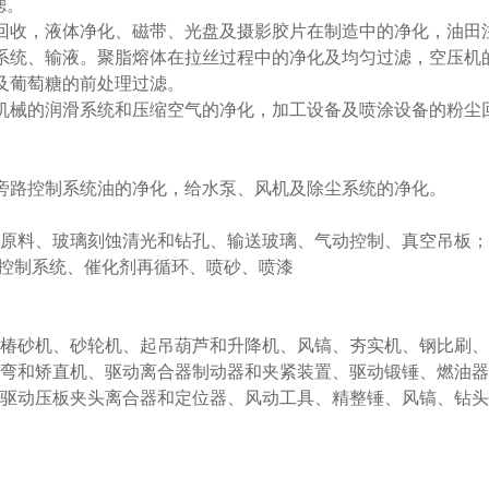
滤。
回收，液体净化、磁带、光盘及摄影胶片在制造中的净化，油田
系统、输液。聚脂熔体在拉丝过程中的净化及均匀过滤，空压机
及葡萄糖的前处理过滤。
机械的润滑系统和压缩空气的净化，加工设备及喷涂设备的粉尘
旁路控制系统油的净化，给水泵、风机及除尘系统的净化。
输原料、玻璃刻蚀清光和钻孔、输送玻璃、气动控制、真空吊板；
动控制系统、催化剂再循环、喷砂、喷漆
、椿砂机、砂轮机、起吊葫芦和升降机、风镐、夯实机、钢比刷
折弯和矫直机、驱动离合器制动器和夹紧装置、驱动锻锤、燃油器
、驱动压板夹头离合器和定位器、风动工具、精整锤、风镐、钻