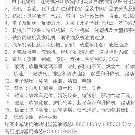
1、用于轧钢机、连铸机液压系统的过滤及各种润滑设备的过
2、石化：炼油、化工生产过程中的产品及中间产品的分离及
3、纺织：搅拌液体、气吊、湿润、运行蓄压器、喷液、喷洒
4、电子及制药：反渗透水、去离子水的予处理过滤，洗净液
5、机械加工设备：造纸机械、矿业机械、注塑机及大型精密
6、铁路内燃机及发电机：润滑油及机油的过滤。
7、汽车发动机及工程机械、船舶、载重车用各种液压油滤.
8、火电及核电：气轮机、锅炉的润滑系统、速度控制系统、
9、造船：喷漆、铆锤、喷砂、焊接，空分制O2, CO2
10、玻璃：吹瓶和玻璃器皿、吹灯管和电子管、燃烧气、传
11、炼油厂：燃烧气、排空和清洗油路、起重和升降机、驱
12、电子精密：喷漆、组装、清扫、电镀
13、纤维：自动机械用、吸丝枪、干燥、染色
14、铸造：铁水车定位、清洗设备、输送砂、驱动气动工具
15、锻造：吹氧化皮、炉门气幕、起吊葫芦和升降机、驱动
16、板金：搅拌溶液、运输切屑、喷气清洗、驱动包装压机
剂、喷漆喷涂、容器探漏
煤磨主减速机油站过滤器油滤芯HP801L103M HP500L53M
高压过滤器用滤芯HC9600FKSTH