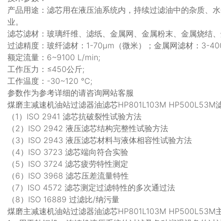
产品用途：滤芯用在液压油系统内，持续过滤油中的杂质、水
业。
滤芯滤材：玻璃纤维、滤纸、金属网、金属粉末、金属烧结、
过滤精度：玻纤滤材：1-70μm（微米）；金属网滤材：3-40
额定流量：6~9100 L/min;
工作压力：≤450公斤;
工作温度：-30~120 ℃;
参数作为参考详细的请咨询网站客服
煤磨主减速机油站过滤器油滤芯HP801L103M HP500L53
（1）ISO 2941 滤芯抗破裂性试验方法
（2）ISO 2942 液压滤芯结构完整性试验方法
（3）ISO 2943 液压滤芯材料与液体相容性试验方法
（4）ISO 3723 滤芯端向符合实验
（5）ISO 3724 滤芯疲劳特性测定
（6）ISO 3968 滤芯压差流量特性
（7）ISO 4572 滤芯测定过滤特性的多次通过法
（8）ISO 16889 过滤比/纳污量
煤磨主减速机油站过滤器油滤芯HP801L103M HP500L53