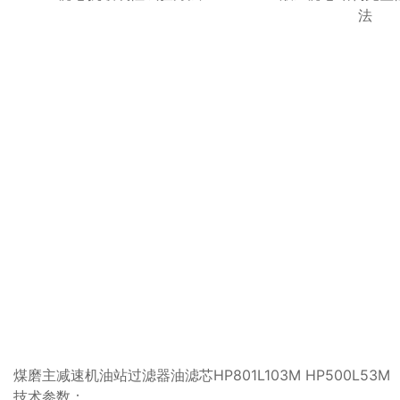
法
煤磨主减速机油站过滤器油滤芯HP801L103M HP500L53M
技术参数：