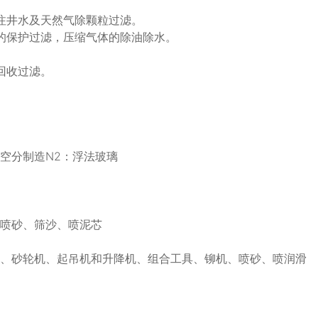
注井水及天然气除颗粒过滤。
的保护过滤，压缩气体的除油除水。
回收过滤。
空分制造N2：浮法玻璃
、喷砂、筛沙、喷泥芯
头、砂轮机、起吊机和升降机、组合工具、铆机、喷砂、喷润滑