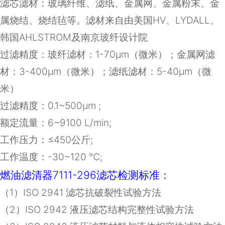
滤芯滤材：
玻璃纤维、滤纸、金属网、金属粉末、金
属烧结、烧结毡等
。滤材来自由美国HV、LYDALL、
韩国AHLSTROM及南京玻纤设计院
过滤精度：玻纤滤材：1-70μm（微米）；金属网滤
材：3-400μm（微米）；滤纸滤材：5-40μm（微
米）
过滤精度：
0.1~500
μ
m ;
额定流量：
6~9100 L/min;
工作压力：≤
450
公斤
;
工作温度：
-30~120
℃
;
燃油滤清器7111-296滤芯检测标准：
（
1
）
ISO 2941
滤芯抗破裂性试验方法
（
2
）
ISO 2942
液压滤芯结构完整性试验方法