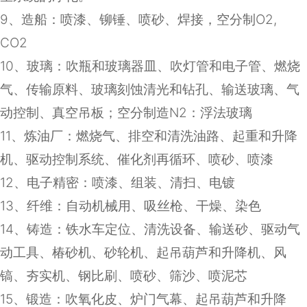
9
、造船：喷漆、铆锤、喷砂、焊接，空分制
O2,
CO2
10
、玻璃：吹瓶和玻璃器皿、吹灯管和电子管、燃烧
气、传输原料、玻璃刻蚀清光和钻孔、输送玻璃、气
动控制、真空吊板；空分制造
N2
：浮法玻璃
11
、炼油厂：燃烧气、排空和清洗油路、起重和升降
机、驱动控制系统、催化剂再循环、喷砂、喷漆
12
、电子精密：喷漆、组装、清扫、电镀
13
、纤维：自动机械用、吸丝枪、干燥、染色
14
、铸造：铁水车定位、清洗设备、输送砂、驱动气
动工具、椿砂机、砂轮机、起吊葫芦和升降机、风
镐、夯实机、钢比刷、喷砂、筛沙、喷泥芯
15
、锻造：吹氧化皮、炉门气幕、起吊葫芦和升降