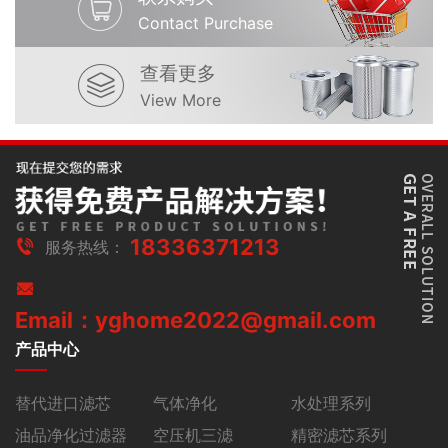
Contact Purchase
查看更多
View More
18336371213
服务热线：
Email：yghome2022@gmail.com
产品中心
替代进口滤芯
气体净化
水处理系列
油品净化过滤器
空压机三滤
精密滤芯系列