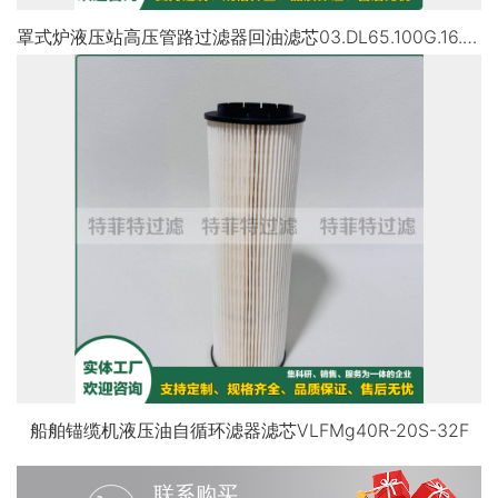
罩式炉液压站高压管路过滤器回油滤芯03.DL65.100G.16.E.P 303228
船舶锚缆机液压油自循环滤器滤芯VLFMg40R-20S-32F
联系购买