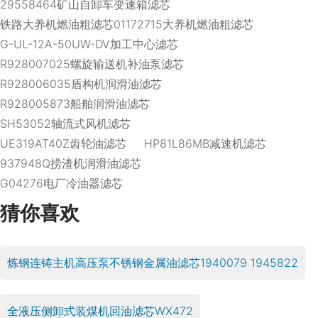
29558464矿山自卸车变速箱滤芯
铁路大养机燃油粗滤芯01172715大养机燃油粗滤芯
G-UL-12A-50UW-DV加工中心滤芯
R928007025螺旋输送机补油泵滤芯
R928006035盾构机润滑油滤芯
R928005873船舶润滑油滤芯
SH53052轴流式风机滤芯
UE319AT40Z齿轮油滤芯 HP81L86MB减速机滤芯
937948Q捞渣机润滑油滤芯
G04276电厂冷油器滤芯
猜你喜欢
炼钢连铸主机高压泵不锈钢金属油滤芯1940079 1945822
全液压侧卸式装煤机回油滤芯WX472