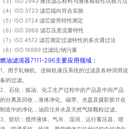
（
3
）
ISO 2943
液压滤芯材料与液体相容性试验方法
（
4
）
ISO 3723
滤芯端向符合实验
（
5
）
ISO 3724
滤芯疲劳特性测定
（
6
）
ISO 3968
滤芯压差流量特性
（
7
）
ISO 4572
滤芯测定过滤特性的多次通过法
（8）ISO 16889 过滤比/纳污量
燃油滤清器7111-296主要应用领域：
1
、用于轧钢机、连铸机液压系统的过滤及各种润滑设
备的过滤。
2
、石化：炼油、化工生产过程中的产品及中间产品
的分离及回收，液体净化、磁带、光盘及摄影胶片在
制造中的净化，油田注井水及天然气除颗粒过滤。
3
、纺织：搅拌液体、气吊、湿润、运行蓄压器、喷