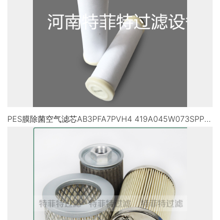
PES膜除菌空气滤芯AB3PFA7PVH4 419A045W073SPPES