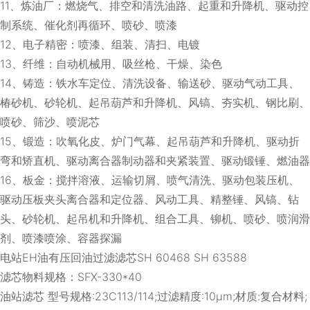
11、炼油厂：燃烧气、排空和清洗油路、起重和升降机、驱动控
制系统、催化剂再循环、喷砂、喷漆
12、电子精密：喷漆、组装、清扫、电镀
13、纤维：自动机械用、吸丝枪、干燥、染色
14、铸造：铁水车定位、清洗设备、输送砂、驱动气动工具、
椿砂机、砂轮机、起吊葫芦和升降机、风镐、夯实机、钢比刷、
喷砂、筛沙、喷泥芯
15、锻造：吹氧化皮、炉门气幕、起吊葫芦和升降机、驱动折
弯和矫直机、驱动离合器制动器和夹紧装置、驱动锻锤、燃油器
16、板金：搅拌溶液、运输切屑、喷气清洗、驱动包装压机、
驱动压板夹头离合器和定位器、风动工具、精整锤、风镐、钻
头、砂轮机、起吊机和升降机、组合工具、铆机、喷砂、喷润滑
剂、喷漆喷涂、容器探漏
电站EH油有压回油过滤滤芯SH 60468 SH 63588
滤芯物料规格：SFX-330*40
油站滤芯 型号规格:23C113/114;过滤精度:10μm;材质:复合材料;