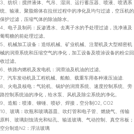
3、纺织：搅拌液体、气吊、湿润、运行蓄压器、喷液、喷洒系
统、输液。聚脂熔体在拉丝过程中的净化及均匀过滤，空压机的
保护过滤，压缩气体的除油除水。
4、电子及制药：反渗透水、去离子水的予处理过滤，洗净液及
葡萄糖的前处理过滤。
5、机械加工设备：造纸机械、矿业机械、注塑机及大型精密机
械的润滑系统和压缩空气的净化，加工设备及喷涂设备的粉尘回
收过滤。
6、铁路内燃机及发电机：润滑油及机油的过滤。
7、汽车发动机及工程机械、船舶、载重车用各种液压油滤.
8、火电及核电：气轮机、锅炉的润滑系统、速度控制系统、旁
路控制系统油的净化，给水泵、风机及除尘系统的净化。
9、造船：喷漆、铆锤、喷砂、焊接，空分制O2, CO2
10、玻璃：吹瓶和玻璃器皿、吹灯管和电子管、燃烧气、传输
原料、玻璃刻蚀清光和钻孔、输送玻璃、气动控制、真空吊板；
空分制造N2：浮法玻璃