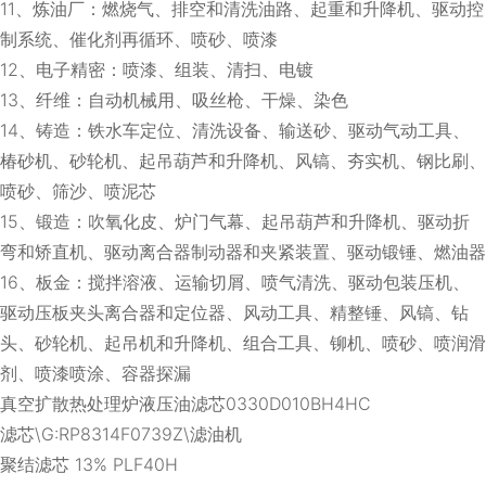
11、炼油厂：燃烧气、排空和清洗油路、起重和升降机、驱动控
制系统、催化剂再循环、喷砂、喷漆
12、电子精密：喷漆、组装、清扫、电镀
13、纤维：自动机械用、吸丝枪、干燥、染色
14、铸造：铁水车定位、清洗设备、输送砂、驱动气动工具、
椿砂机、砂轮机、起吊葫芦和升降机、风镐、夯实机、钢比刷、
喷砂、筛沙、喷泥芯
15、锻造：吹氧化皮、炉门气幕、起吊葫芦和升降机、驱动折
弯和矫直机、驱动离合器制动器和夹紧装置、驱动锻锤、燃油器
16、板金：搅拌溶液、运输切屑、喷气清洗、驱动包装压机、
驱动压板夹头离合器和定位器、风动工具、精整锤、风镐、钻
头、砂轮机、起吊机和升降机、组合工具、铆机、喷砂、喷润滑
剂、喷漆喷涂、容器探漏
真空扩散热处理炉液压油滤芯0330D010BH4HC
滤芯\G:RP8314F0739Z\滤油机
聚结滤芯 13% PLF40H