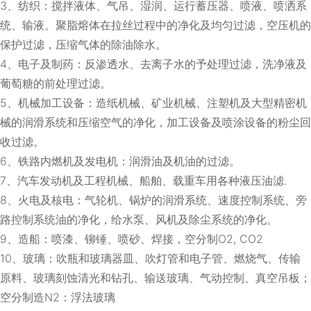
3、纺织：搅拌液体、气吊、湿润、运行蓄压器、喷液、喷洒系
统、输液。聚脂熔体在拉丝过程中的净化及均匀过滤，空压机的
保护过滤，压缩气体的除油除水。
4、电子及制药：反渗透水、去离子水的予处理过滤，洗净液及
葡萄糖的前处理过滤。
5、机械加工设备：造纸机械、矿业机械、注塑机及大型精密机
械的润滑系统和压缩空气的净化，加工设备及喷涂设备的粉尘回
收过滤。
6、铁路内燃机及发电机：润滑油及机油的过滤。
7、汽车发动机及工程机械、船舶、载重车用各种液压油滤.
8、火电及核电：气轮机、锅炉的润滑系统、速度控制系统、旁
路控制系统油的净化，给水泵、风机及除尘系统的净化。
9、造船：喷漆、铆锤、喷砂、焊接，空分制O2, CO2
10、玻璃：吹瓶和玻璃器皿、吹灯管和电子管、燃烧气、传输
原料、玻璃刻蚀清光和钻孔、输送玻璃、气动控制、真空吊板；
空分制造N2：浮法玻璃