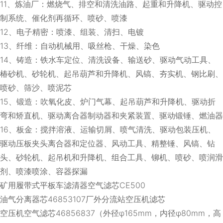
11、炼油厂：燃烧气、排空和清洗油路、起重和升降机、驱动控
制系统、催化剂再循环、喷砂、喷漆
12、电子精密：喷漆、组装、清扫、电镀
13、纤维：自动机械用、吸丝枪、干燥、染色
14、铸造：铁水车定位、清洗设备、输送砂、驱动气动工具、
椿砂机、砂轮机、起吊葫芦和升降机、风镐、夯实机、钢比刷、
喷砂、筛沙、喷泥芯
15、锻造：吹氧化皮、炉门气幕、起吊葫芦和升降机、驱动折
弯和矫直机、驱动离合器制动器和夹紧装置、驱动锻锤、燃油器
16、板金：搅拌溶液、运输切屑、喷气清洗、驱动包装压机、
驱动压板夹头离合器和定位器、风动工具、精整锤、风镐、钻
头、砂轮机、起吊机和升降机、组合工具、铆机、喷砂、喷润滑
剂、喷漆喷涂、容器探漏
矿用履带式平板车滤清器空气滤芯CE500
油气分离器芯46853107厂外分流站空压机滤芯
空压机空气滤芯46856837（外径φ165mm，内径φ80mm，高