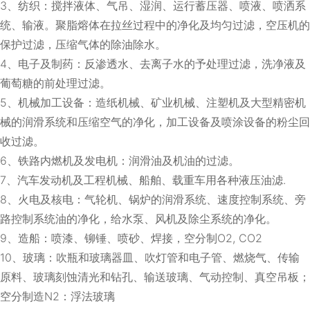
3、纺织：搅拌液体、气吊、湿润、运行蓄压器、喷液、喷洒系
统、输液。聚脂熔体在拉丝过程中的净化及均匀过滤，空压机的
保护过滤，压缩气体的除油除水。
4、电子及制药：反渗透水、去离子水的予处理过滤，洗净液及
葡萄糖的前处理过滤。
5、机械加工设备：造纸机械、矿业机械、注塑机及大型精密机
械的润滑系统和压缩空气的净化，加工设备及喷涂设备的粉尘回
收过滤。
6、铁路内燃机及发电机：润滑油及机油的过滤。
7、汽车发动机及工程机械、船舶、载重车用各种液压油滤.
8、火电及核电：气轮机、锅炉的润滑系统、速度控制系统、旁
路控制系统油的净化，给水泵、风机及除尘系统的净化。
9、造船：喷漆、铆锤、喷砂、焊接，空分制O2, CO2
10、玻璃：吹瓶和玻璃器皿、吹灯管和电子管、燃烧气、传输
原料、玻璃刻蚀清光和钻孔、输送玻璃、气动控制、真空吊板；
空分制造N2：浮法玻璃