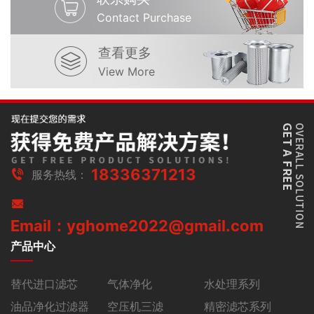
Contact Purchase
查看更多
View More
18336371213
服务热线：
Email：yghome2022@gmail.com
产品中心
替代进口滤芯
气体净化
水处理系列
油品净化过滤器
空压机三滤
精密滤芯系列