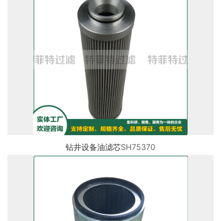
钻井设备油滤芯SH75370