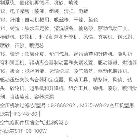
制系统、催化剂再循环、喷砂、喷漆
12、电子精密：喷漆、组装、清扫、电镀
13、纤维：自动机械用、吸丝枪、干燥、染色
14、铸造：铁水车定位、清洗设备、输送砂、驱动气动工具、
椿砂机、砂轮机、起吊葫芦和升降机、风镐、夯实机、钢比刷、
喷砂、筛沙、喷泥芯
15、锻造：吹氧化皮、炉门气幕、起吊葫芦和升降机、驱动折
弯和矫直机、驱动离合器制动器和夹紧装置、驱动锻锤、燃油器
16、板金：搅拌溶液、运输切屑、喷气清洗、驱动包装压机、
驱动压板夹头离合器和定位器、风动工具、精整锤、风镐、钻
头、砂轮机、起吊机和升降机、组合工具、铆机、喷砂、喷润滑
剂、喷漆喷涂、容器探漏
空压机油过滤芯/型号：92888262，M315-W8-2s空压机型用
滤芯|HF3-48-80||
空气炮配件压缩空气过滤阀滤芯
油滤芯STF-06-100W