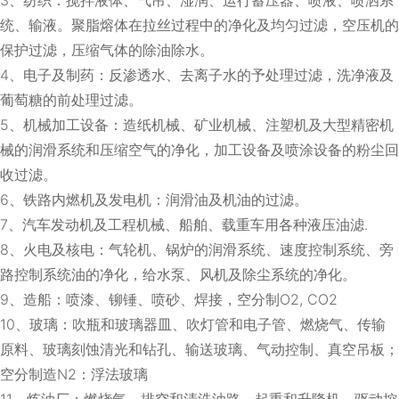
统、输液。聚脂熔体在拉丝过程中的净化及均匀过滤，空压机的
保护过滤，压缩气体的除油除水。
4、电子及制药：反渗透水、去离子水的予处理过滤，洗净液及
葡萄糖的前处理过滤。
5、机械加工设备：造纸机械、矿业机械、注塑机及大型精密机
械的润滑系统和压缩空气的净化，加工设备及喷涂设备的粉尘回
收过滤。
6、铁路内燃机及发电机：润滑油及机油的过滤。
7、汽车发动机及工程机械、船舶、载重车用各种液压油滤.
8、火电及核电：气轮机、锅炉的润滑系统、速度控制系统、旁
路控制系统油的净化，给水泵、风机及除尘系统的净化。
9、造船：喷漆、铆锤、喷砂、焊接，空分制O2, CO2
10、玻璃：吹瓶和玻璃器皿、吹灯管和电子管、燃烧气、传输
原料、玻璃刻蚀清光和钻孔、输送玻璃、气动控制、真空吊板；
空分制造N2：浮法玻璃
11、炼油厂：燃烧气、排空和清洗油路、起重和升降机、驱动控