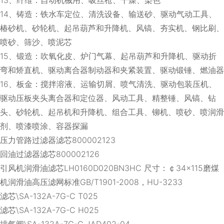
14、铸造：铁水车定位、清洗设备、输送砂、驱动气动工具、
椿砂机、砂轮机、起吊葫芦和升降机、风镐、夯实机、钢比刷、
喷砂、筛沙、喷泥芯
15、锻造：吹氧化皮、炉门气幕、起吊葫芦和升降机、驱动折
弯和矫直机、驱动离合器制动器和夹紧装置、驱动锻锤、燃油器
16、板金：搅拌溶液、运输切屑、喷气清洗、驱动包装压机、
驱动压板夹头离合器和定位器、风动工具、精整锤、风镐、钻
头、砂轮机、起吊机和升降机、组合工具、铆机、喷砂、喷润滑
剂、喷漆喷涂、容器探漏
压力管路过滤器滤芯800002123
回油过滤器滤芯800002126
引风机润滑油滤芯LH0160D020BN3HC 尺寸：￠34×115磨煤
机润滑油高压滤网标准GB/T1901-2008，HU-3233
滤芯\SA-132A-7G-C T025
滤芯\SA-132A-7G-C H025
排气阀\SA-132A-7G-C JAD402-04