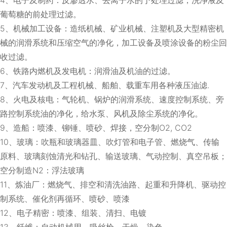
葡萄糖的前处理过滤。
5、机械加工设备：造纸机械、矿业机械、注塑机及大型精密机
械的润滑系统和压缩空气的净化，加工设备及喷涂设备的粉尘回
收过滤。
6、铁路内燃机及发电机：润滑油及机油的过滤。
7、汽车发动机及工程机械、船舶、载重车用各种液压油滤.
8、火电及核电：气轮机、锅炉的润滑系统、速度控制系统、旁
路控制系统油的净化，给水泵、风机及除尘系统的净化。
9、造船：喷漆、铆锤、喷砂、焊接，空分制O2, CO2
10、玻璃：吹瓶和玻璃器皿、吹灯管和电子管、燃烧气、传输
原料、玻璃刻蚀清光和钻孔、输送玻璃、气动控制、真空吊板；
空分制造N2：浮法玻璃
11、炼油厂：燃烧气、排空和清洗油路、起重和升降机、驱动控
制系统、催化剂再循环、喷砂、喷漆
12、电子精密：喷漆、组装、清扫、电镀
13、纤维：自动机械用、吸丝枪、干燥、染色