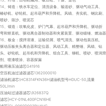
14、铸造：铁水车定位、清洗设备、输送砂、驱动气动工具、
椿砂机、砂轮机、起吊葫芦和升降机、风镐、夯实机、钢比刷、
喷砂、筛沙、喷泥芯
15、锻造：吹氧化皮、炉门气幕、起吊葫芦和升降机、驱动折
弯和矫直机、驱动离合器制动器和夹紧装置、驱动锻锤、燃油器
16、板金：搅拌溶液、运输切屑、喷气清洗、驱动包装压机、
驱动压板夹头离合器和定位器、风动工具、精整锤、风镐、钻
头、砂轮机、起吊机和升降机、组合工具、铆机、喷砂、喷润滑
剂、喷漆喷涂、容器探漏
船用液压油滤芯G41916
空压机油过滤器滤芯1362000010
滤油机滤芯\HC8314FKN36H滤油机型号HDUC-50,流量
50L/min
压油站过滤器滤芯\926837Q
滤芯|HCY-01NL400FCN16HE
滤芯|CL-0060D003BH4HC