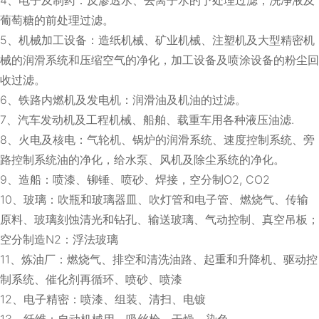
葡萄糖的前处理过滤。
5、机械加工设备：造纸机械、矿业机械、注塑机及大型精密机
械的润滑系统和压缩空气的净化，加工设备及喷涂设备的粉尘回
收过滤。
6、铁路内燃机及发电机：润滑油及机油的过滤。
7、汽车发动机及工程机械、船舶、载重车用各种液压油滤.
8、火电及核电：气轮机、锅炉的润滑系统、速度控制系统、旁
路控制系统油的净化，给水泵、风机及除尘系统的净化。
9、造船：喷漆、铆锤、喷砂、焊接，空分制O2, CO2
10、玻璃：吹瓶和玻璃器皿、吹灯管和电子管、燃烧气、传输
原料、玻璃刻蚀清光和钻孔、输送玻璃、气动控制、真空吊板；
空分制造N2：浮法玻璃
11、炼油厂：燃烧气、排空和清洗油路、起重和升降机、驱动控
制系统、催化剂再循环、喷砂、喷漆
12、电子精密：喷漆、组装、清扫、电镀
13、纤维：自动机械用、吸丝枪、干燥、染色