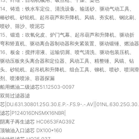
14、铸造：铁水车定位、清洗设备、输送砂、驱动气动工具、
椿砂机、砂轮机、起吊葫芦和升降机、风镐、夯实机、钢比刷、
喷砂、筛沙、喷泥芯
15、锻造：吹氧化皮、炉门气幕、起吊葫芦和升降机、驱动折
弯和矫直机、驱动离合器制动器和夹紧装置、驱动锻锤、燃油器
16、板金：搅拌溶液、运输切屑、喷气清洗、驱动包装压机、
驱动压板夹头离合器和定位器、风动工具、精整锤、风镐、钻
头、砂轮机、起吊机和升降机、组合工具、铆机、喷砂、喷润滑
剂、喷漆喷涂、容器探漏
船用燃油二级滤芯51.12503-0097
双筒过滤器滤
芯|DU.631.30801.25G.30.E.P.-.FS.9-.-.AV||01NL.630.25G.30.
滤芯|P124016DNSMX16NBR|
阴离子再生滤芯 HC0653FAG39Z
顶轴油入口滤芯 DX100*160
油动机滤芯 HQ25.03Z