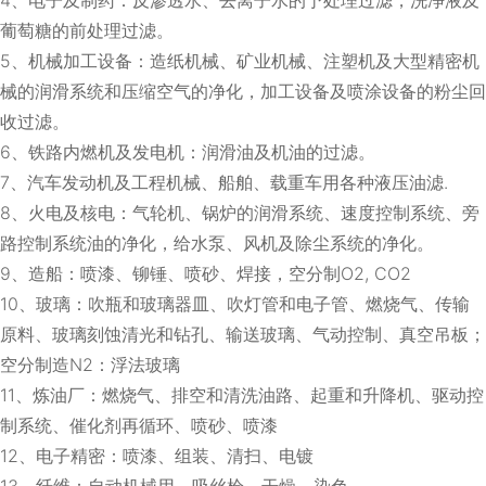
葡萄糖的前处理过滤。
5、机械加工设备：造纸机械、矿业机械、注塑机及大型精密机
械的润滑系统和压缩空气的净化，加工设备及喷涂设备的粉尘回
收过滤。
6、铁路内燃机及发电机：润滑油及机油的过滤。
7、汽车发动机及工程机械、船舶、载重车用各种液压油滤.
8、火电及核电：气轮机、锅炉的润滑系统、速度控制系统、旁
路控制系统油的净化，给水泵、风机及除尘系统的净化。
9、造船：喷漆、铆锤、喷砂、焊接，空分制O2, CO2
10、玻璃：吹瓶和玻璃器皿、吹灯管和电子管、燃烧气、传输
原料、玻璃刻蚀清光和钻孔、输送玻璃、气动控制、真空吊板；
空分制造N2：浮法玻璃
11、炼油厂：燃烧气、排空和清洗油路、起重和升降机、驱动控
制系统、催化剂再循环、喷砂、喷漆
12、电子精密：喷漆、组装、清扫、电镀
13、纤维：自动机械用、吸丝枪、干燥、染色