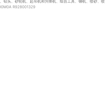
、钻头、砂轮机、起吊机和升降机、组合工具、铆机、喷砂、喷
M0A R928001329