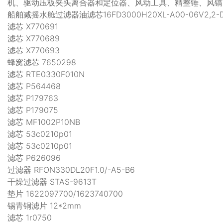
机、驱动压板夹头离合器和定位器、风动工具、精整锤、风镐
船舶减摇水舱过滤器油滤芯16FD3000H20XL-A00-06V2,2-D0
滤芯 X770691
滤芯 X770689
滤芯 X770693
蜂窝滤芯 7650298
滤芯 RTE0330F010N
滤芯 P564468
滤芯 P179763
滤芯 P179075
滤芯 MF1002P10NB
滤芯 53c0210p01
滤芯 53c0210p01
滤芯 P626096
过滤器 RFON330DL20F1.0/-A5-B6
干燥过滤器 STAS-9613T
垫片 1622097700/1623740700
锡青铜滤片 12*2mm
滤芯 1r0750