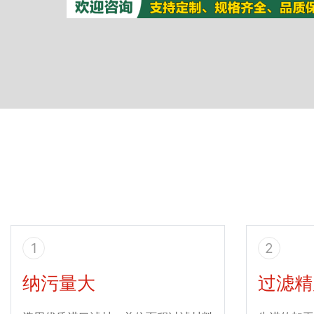
1
2
纳污量大
过滤精