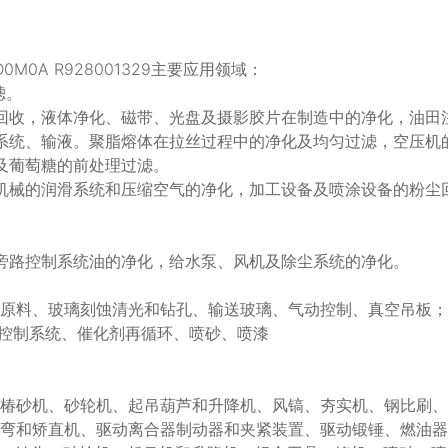
D0M0A R928001329主要应用领域：
滤。
回收，液体净化、磁带、光盘及摄影胶片在制造中的净化，油田
系统、输液。聚脂熔体在拉丝过程中的净化及均匀过滤，空压机
及葡萄糖的前处理过滤。
机械的润滑系统和压缩空气的净化，加工设备及喷涂设备的粉尘
旁路控制系统油的净化，给水泵、风机及除尘系统的净化。
输原料、玻璃刻蚀清光和钻孔、输送玻璃、气动控制、真空吊板；
动控制系统、催化剂再循环、喷砂、喷漆
、椿砂机、砂轮机、起吊葫芦和升降机、风镐、夯实机、钢比刷
折弯和矫直机、驱动离合器制动器和夹紧装置、驱动锻锤、燃油器