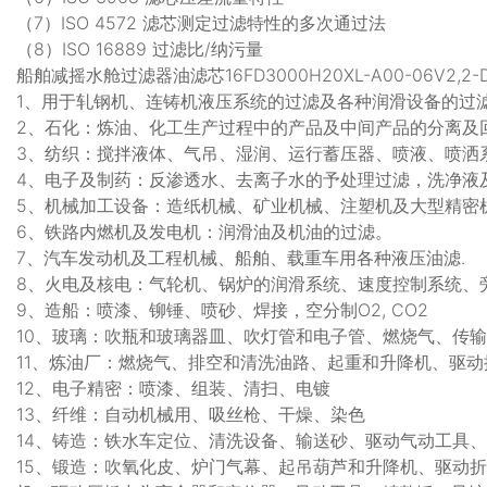
（7）ISO 4572 滤芯测定过滤特性的多次通过法
（8）ISO 16889 过滤比/纳污量
船舶减摇水舱过滤器油滤芯16FD3000H20XL-A00-06V2,2-
1、用于轧钢机、连铸机液压系统的过滤及各种润滑设备的过
2、石化：炼油、化工生产过程中的产品及中间产品的分离及
3、纺织：搅拌液体、气吊、湿润、运行蓄压器、喷液、喷洒
4、电子及制药：反渗透水、去离子水的予处理过滤，洗净液
5、机械加工设备：造纸机械、矿业机械、注塑机及大型精密
6、铁路内燃机及发电机：润滑油及机油的过滤。
7、汽车发动机及工程机械、船舶、载重车用各种液压油滤.
8、火电及核电：气轮机、锅炉的润滑系统、速度控制系统、
9、造船：喷漆、铆锤、喷砂、焊接，空分制O2, CO2
10、玻璃：吹瓶和玻璃器皿、吹灯管和电子管、燃烧气、传
11、炼油厂：燃烧气、排空和清洗油路、起重和升降机、驱
12、电子精密：喷漆、组装、清扫、电镀
13、纤维：自动机械用、吸丝枪、干燥、染色
14、铸造：铁水车定位、清洗设备、输送砂、驱动气动工具
15、锻造：吹氧化皮、炉门气幕、起吊葫芦和升降机、驱动