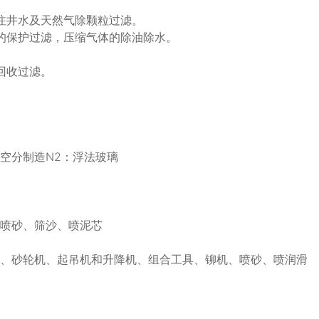
注井水及天然气除颗粒过滤。
的保护过滤，压缩气体的除油除水。
回收过滤。
空分制造N2：浮法玻璃
、喷砂、筛沙、喷泥芯
头、砂轮机、起吊机和升降机、组合工具、铆机、喷砂、喷润滑