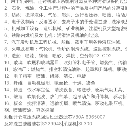
1、用于轧钢机、连铸机液压系统的过滤及各种润滑设备的过
2、石化：炼油、化工生产过程中的产品及中间产品的分离及
3、纺织：搅拌液体、气吊、湿润、运行蓄压器、喷液、喷洒
4、电子及制药：反渗透水、去离子水的予处理过滤，洗净液
5、机械加工设备：造纸机械、矿业机械、注塑机及大型精密
6、铁路内燃机及发电机：润滑油及机油的过滤。
7、汽车发动机及工程机械、船舶、载重车用各种液压油滤.
8、火电及核电：气轮机、锅炉的润滑系统、速度控制系统、
9、造船：喷漆、铆锤、喷砂、焊接，空分制O2, CO2
10、玻璃：吹瓶和玻璃器皿、吹灯管和电子管、燃烧气、传
11、炼油厂：燃烧气、排空和清洗油路、起重和升降机、驱
12、电子精密：喷漆、组装、清扫、电镀
13、纤维：自动机械用、吸丝枪、干燥、染色
14、铸造：铁水车定位、清洗设备、输送砂、驱动气动工具
15、锻造：吹氧化皮、炉门气幕、起吊葫芦和升降机、驱动
16、板金：搅拌溶液、运输切屑、喷气清洗、驱动包装压机
剂、喷漆喷涂、容器探漏
船舶开仓液压系统回油过滤器滤芯V80A 6965007
反冲洗过滤器滤芯|S229948|采煤机|SL300|