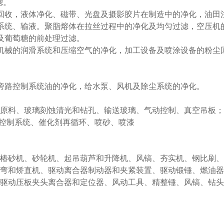
滤。
回收，液体净化、磁带、光盘及摄影胶片在制造中的净化，油田
系统、输液。聚脂熔体在拉丝过程中的净化及均匀过滤，空压机
及葡萄糖的前处理过滤。
机械的润滑系统和压缩空气的净化，加工设备及喷涂设备的粉尘
旁路控制系统油的净化，给水泵、风机及除尘系统的净化。
输原料、玻璃刻蚀清光和钻孔、输送玻璃、气动控制、真空吊板；
动控制系统、催化剂再循环、喷砂、喷漆
、椿砂机、砂轮机、起吊葫芦和升降机、风镐、夯实机、钢比刷
折弯和矫直机、驱动离合器制动器和夹紧装置、驱动锻锤、燃油器
、驱动压板夹头离合器和定位器、风动工具、精整锤、风镐、钻