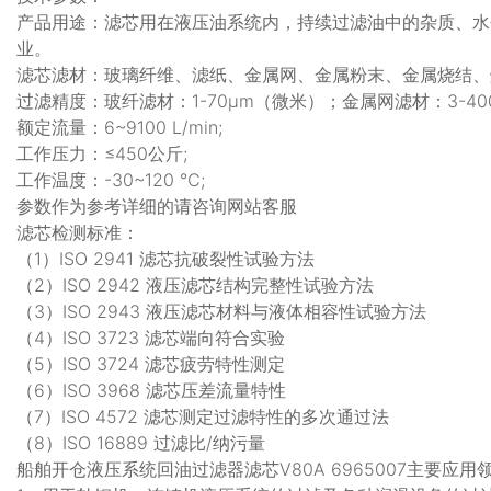
产品用途：滤芯用在液压油系统内，持续过滤油中的杂质、水
业。
滤芯滤材：玻璃纤维、滤纸、金属网、金属粉末、金属烧结、
过滤精度：玻纤滤材：1-70μm（微米）；金属网滤材：3-40
额定流量：6~9100 L/min;
工作压力：≤450公斤;
工作温度：-30~120 ℃;
参数作为参考详细的请咨询网站客服
滤芯检测标准：
（1）ISO 2941 滤芯抗破裂性试验方法
（2）ISO 2942 液压滤芯结构完整性试验方法
（3）ISO 2943 液压滤芯材料与液体相容性试验方法
（4）ISO 3723 滤芯端向符合实验
（5）ISO 3724 滤芯疲劳特性测定
（6）ISO 3968 滤芯压差流量特性
（7）ISO 4572 滤芯测定过滤特性的多次通过法
（8）ISO 16889 过滤比/纳污量
船舶开仓液压系统回油过滤器滤芯V80A 6965007主要应用