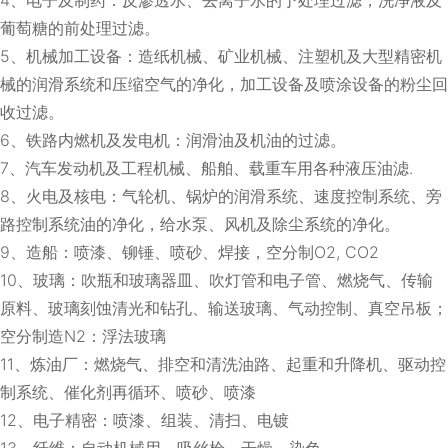
葡萄糖的前处理过滤。
5、机械加工设备：造纸机械、矿业机械、注塑机及大型精密机
械的润滑系统和压缩空气的净化，加工设备及喷涂设备的粉尘回
收过滤。
6、铁路内燃机及发电机：润滑油及机油的过滤。
7、汽车发动机及工程机械、船舶、载重车用各种液压油滤.
8、火电及核电：气轮机、锅炉的润滑系统、速度控制系统、旁
路控制系统油的净化，给水泵、风机及除尘系统的净化。
9、造船：喷漆、铆锤、喷砂、焊接，空分制O2, CO2
10、玻璃：吹瓶和玻璃器皿、吹灯管和电子管、燃烧气、传输
原料、玻璃刻蚀清光和钻孔、输送玻璃、气动控制、真空吊板；
空分制造N2：浮法玻璃
11、炼油厂：燃烧气、排空和清洗油路、起重和升降机、驱动控
制系统、催化剂再循环、喷砂、喷漆
12、电子精密：喷漆、组装、清扫、电镀
13、纤维：自动机械用、吸丝枪、干燥、染色