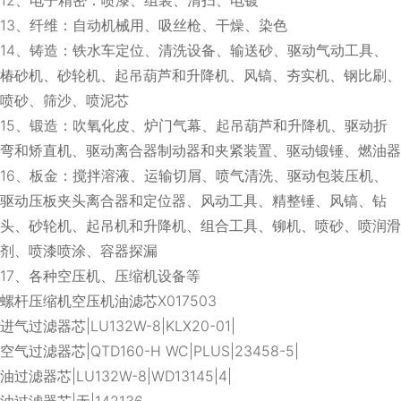
13、纤维：自动机械用、吸丝枪、干燥、染色
14、铸造：铁水车定位、清洗设备、输送砂、驱动气动工具、
椿砂机、砂轮机、起吊葫芦和升降机、风镐、夯实机、钢比刷、
喷砂、筛沙、喷泥芯
15、锻造：吹氧化皮、炉门气幕、起吊葫芦和升降机、驱动折
弯和矫直机、驱动离合器制动器和夹紧装置、驱动锻锤、燃油器
16、板金：搅拌溶液、运输切屑、喷气清洗、驱动包装压机、
驱动压板夹头离合器和定位器、风动工具、精整锤、风镐、钻
头、砂轮机、起吊机和升降机、组合工具、铆机、喷砂、喷润滑
剂、喷漆喷涂、容器探漏
17、各种空压机、压缩机设备等
螺杆压缩机空压机油滤芯X017503
进气过滤器芯|LU132W-8|KLX20-01|
空气过滤器芯|QTD160-H WC|PLUS|23458-5|
油过滤器芯|LU132W-8|WD13145|4|
油过滤器芯|无|142136