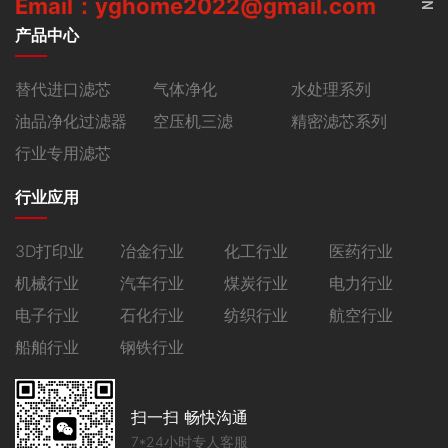
Email：yghome2022@gmail.com
产品中心
替代进口滤芯
气体净化
水处理系列
油品净化过滤器
空压机三滤
精密滤芯系列
行业专用滤芯
行业应用
3D打印业
冶金行业
化工行业
医药行业
机械行业
汽车行业
煤炭行业
电力行业
电子行业
石化行业
纺织行业
航空行业
船舶行业
钢铁行业
扫一扫 畅快沟通
7*24小时专人客服