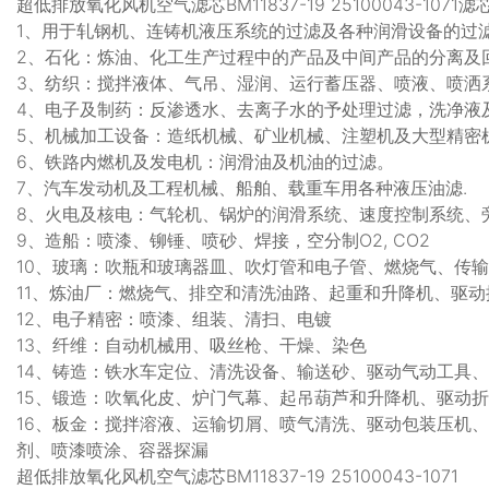
超低排放氧化风机空气滤芯BM11837-19 25100043-107
1、用于轧钢机、连铸机液压系统的过滤及各种润滑设备的过
2、石化：炼油、化工生产过程中的产品及中间产品的分离及
3、纺织：搅拌液体、气吊、湿润、运行蓄压器、喷液、喷洒
4、电子及制药：反渗透水、去离子水的予处理过滤，洗净液
5、机械加工设备：造纸机械、矿业机械、注塑机及大型精密
6、铁路内燃机及发电机：润滑油及机油的过滤。
7、汽车发动机及工程机械、船舶、载重车用各种液压油滤.
8、火电及核电：气轮机、锅炉的润滑系统、速度控制系统、
9、造船：喷漆、铆锤、喷砂、焊接，空分制O2, CO2
10、玻璃：吹瓶和玻璃器皿、吹灯管和电子管、燃烧气、传
11、炼油厂：燃烧气、排空和清洗油路、起重和升降机、驱
12、电子精密：喷漆、组装、清扫、电镀
13、纤维：自动机械用、吸丝枪、干燥、染色
14、铸造：铁水车定位、清洗设备、输送砂、驱动气动工具
15、锻造：吹氧化皮、炉门气幕、起吊葫芦和升降机、驱动
16、板金：搅拌溶液、运输切屑、喷气清洗、驱动包装压机
剂、喷漆喷涂、容器探漏
超低排放氧化风机空气滤芯BM11837-19 25100043-1071