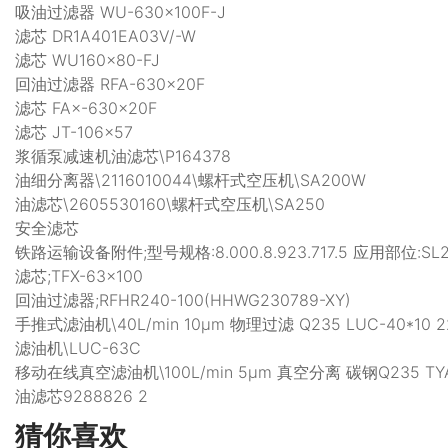
吸油过滤器 WU-630×100F-J
滤芯 DR1A401EA03V/-W
滤芯 WU160×80-FJ
回油过滤器 RFA-630×20F
滤芯 FA×-630×20F
滤芯 JT-106×57
浆循泵减速机油滤芯\P164378
油细分离器\2116010044\螺杆式空压机\SA200W
油滤芯\2605530160\螺杆式空压机\SA250
安全滤芯
铁路运输设备附件;型号规格:8.000.8.923.717.5 应用部位
滤芯;TFX-63×100
回油过滤器;RFHR240-100(HHWG230789-XY)
手推式滤油机\40L/min 10μm 物理过滤 Q235 LUC-40*10
滤油机\LUC-63C
移动在线真空滤油机\100L/min 5μm 真空分离 碳钢Q235 TYA-
油滤芯9288826 2
猜你喜欢