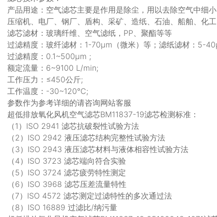
产品用途：空气滤芯主要是作用是除尘，用以去除空气中细小
压缩机、电厂、钢厂、盾构、采矿、造纸、石油、船舶、化工
滤芯滤材：玻璃纤维、空气滤纸，PP、聚酯等等
过滤精度：玻纤滤材：1-70μm（微米）等；滤纸滤材：5-4
过滤精度：0.1~500μm ;
额定流量：6~9100 L/min;
工作压力：≤450公斤;
工作温度：-30~120℃;
参数作为参考详细的请咨询网站客服
超低排放氧化风机空气滤芯BM11837-19滤芯检测标准：
（1）ISO 2941 滤芯抗破裂性试验方法
（2）ISO 2942 液压滤芯结构完整性试验方法
（3）ISO 2943 液压滤芯材料与液体相容性试验方法
（4）ISO 3723 滤芯端向符合实验
（5）ISO 3724 滤芯疲劳特性测定
（6）ISO 3968 滤芯压差流量特性
（7）ISO 4572 滤芯测定过滤特性的多次通过法
（8）ISO 16889 过滤比/纳污量