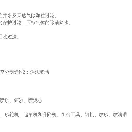
注井水及天然气除颗粒过滤。
的保护过滤，压缩气体的除油除水。
回收过滤。
空分制造N2：浮法玻璃
、喷砂、筛沙、喷泥芯
头、砂轮机、起吊机和升降机、组合工具、铆机、喷砂、喷润滑