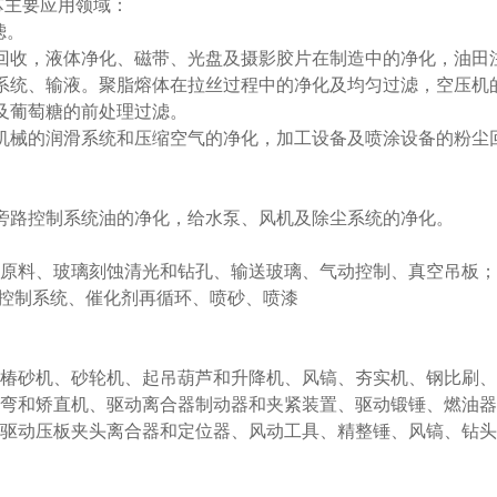
1滤芯主要应用领域：
滤。
回收，液体净化、磁带、光盘及摄影胶片在制造中的净化，油田
系统、输液。聚脂熔体在拉丝过程中的净化及均匀过滤，空压机
及葡萄糖的前处理过滤。
机械的润滑系统和压缩空气的净化，加工设备及喷涂设备的粉尘
旁路控制系统油的净化，给水泵、风机及除尘系统的净化。
输原料、玻璃刻蚀清光和钻孔、输送玻璃、气动控制、真空吊板；
动控制系统、催化剂再循环、喷砂、喷漆
、椿砂机、砂轮机、起吊葫芦和升降机、风镐、夯实机、钢比刷
折弯和矫直机、驱动离合器制动器和夹紧装置、驱动锻锤、燃油器
、驱动压板夹头离合器和定位器、风动工具、精整锤、风镐、钻