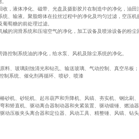
滤。
回收，液体净化、磁带、光盘及摄影胶片在制造中的净化，油田
系统、输液。聚脂熔体在拉丝过程中的净化及均匀过滤，空压机
及葡萄糖的前处理过滤。
机械的润滑系统和压缩空气的净化，加工设备及喷涂设备的粉尘
旁路控制系统油的净化，给水泵、风机及除尘系统的净化。
输原料、玻璃刻蚀清光和钻孔、输送玻璃、气动控制、真空吊板；
动控制系统、催化剂再循环、喷砂、喷漆
、椿砂机、砂轮机、起吊葫芦和升降机、风镐、夯实机、钢比刷
折弯和矫直机、驱动离合器制动器和夹紧装置、驱动锻锤、燃油器
、驱动压板夹头离合器和定位器、风动工具、精整锤、风镐、钻