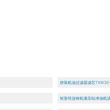
拼装机油过滤器滤芯TXW3D-10B
矩形坯连铸机液压站净油机滤芯