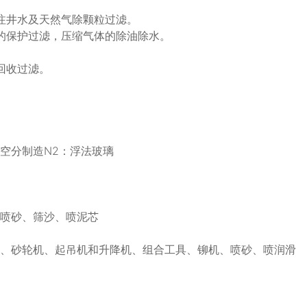
注井水及天然气除颗粒过滤。
的保护过滤，压缩气体的除油除水。
回收过滤。
空分制造N2：浮法玻璃
、喷砂、筛沙、喷泥芯
头、砂轮机、起吊机和升降机、组合工具、铆机、喷砂、喷润滑