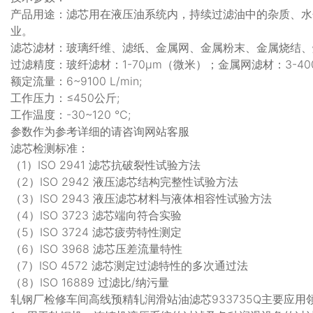
产品用途：滤芯用在液压油系统内，持续过滤油中的杂质、水
业。
滤芯滤材：玻璃纤维、滤纸、金属网、金属粉末、金属烧结、
过滤精度：玻纤滤材：1-70μm（微米）；金属网滤材：3-40
额定流量：6~9100 L/min;
工作压力：≤450公斤;
工作温度：-30~120 ℃;
参数作为参考详细的请咨询网站客服
滤芯检测标准：
（1）ISO 2941 滤芯抗破裂性试验方法
（2）ISO 2942 液压滤芯结构完整性试验方法
（3）ISO 2943 液压滤芯材料与液体相容性试验方法
（4）ISO 3723 滤芯端向符合实验
（5）ISO 3724 滤芯疲劳特性测定
（6）ISO 3968 滤芯压差流量特性
（7）ISO 4572 滤芯测定过滤特性的多次通过法
（8）ISO 16889 过滤比/纳污量
轧钢厂检修车间高线预精轧润滑站油滤芯933735Q主要应用