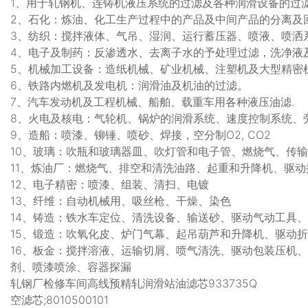
1、用于轧钢机、连铸机液压系统的过滤及各种润滑设备的过
2、石化：炼油、化工生产过程中的产品及中间产品的分离及
3、纺织：搅拌液体、气吊、湿润、运行蓄压器、喷液、喷洒
4、电子及制药：反渗透水、去离子水的予处理过滤，洗净液
5、机械加工设备：造纸机械、矿业机械、注塑机及大型精密
6、铁路内燃机及发电机：润滑油及机油的过滤。
7、汽车发动机及工程机械、船舶、载重车用各种液压油滤.
8、火电及核电：气轮机、锅炉的润滑系统、速度控制系统、
9、造船：喷漆、铆锤、喷砂、焊接，空分制O2, CO2
10、玻璃：吹瓶和玻璃器皿、吹灯管和电子管、燃烧气、传
11、炼油厂：燃烧气、排空和清洗油路、起重和升降机、驱
12、电子精密：喷漆、组装、清扫、电镀
13、纤维：自动机械用、吸丝枪、干燥、染色
14、铸造：铁水车定位、清洗设备、输送砂、驱动气动工具
15、锻造：吹氧化皮、炉门气幕、起吊葫芦和升降机、驱动
16、板金：搅拌溶液、运输切屑、喷气清洗、驱动包装压机
剂、喷漆喷涂、容器探漏
轧钢厂检修车间高线预精轧润滑站油滤芯933735Q
空滤芯;8010500101