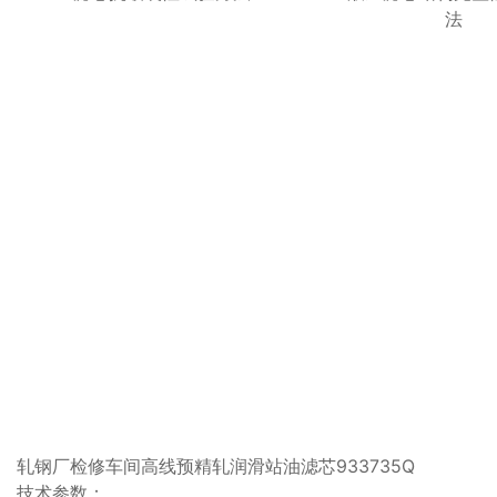
法
轧钢厂检修车间高线预精轧润滑站油滤芯933735Q
技术参数：