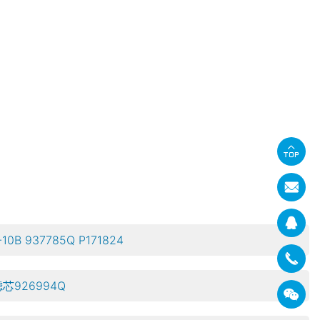
 937785Q P171824
926994Q