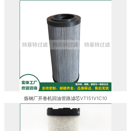
炼钢厂开卷机回油管路滤芯VT151V1C10