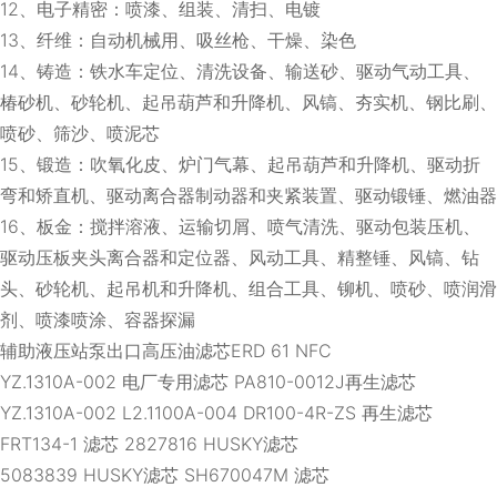
12、电子精密：喷漆、组装、清扫、电镀
13、纤维：自动机械用、吸丝枪、干燥、染色
14、铸造：铁水车定位、清洗设备、输送砂、驱动气动工具、
椿砂机、砂轮机、起吊葫芦和升降机、风镐、夯实机、钢比刷、
喷砂、筛沙、喷泥芯
15、锻造：吹氧化皮、炉门气幕、起吊葫芦和升降机、驱动折
弯和矫直机、驱动离合器制动器和夹紧装置、驱动锻锤、燃油器
16、板金：搅拌溶液、运输切屑、喷气清洗、驱动包装压机、
驱动压板夹头离合器和定位器、风动工具、精整锤、风镐、钻
头、砂轮机、起吊机和升降机、组合工具、铆机、喷砂、喷润滑
剂、喷漆喷涂、容器探漏
辅助液压站泵出口高压油滤芯ERD 61 NFC
YZ.1310A-002 电厂专用滤芯 PA810-0012J再生滤芯
YZ.1310A-002 L2.1100A-004 DR100-4R-ZS 再生滤芯
FRT134-1 滤芯 2827816 HUSKY滤芯
5083839 HUSKY滤芯 SH670047M 滤芯