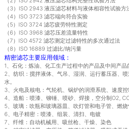
（
2
）
ISO 2942
液压滤芯结构完整性试验方法
（
3
）
ISO 2943
液压滤芯材料与液体相容性试验方
（
4
）
ISO 3723
滤芯端向符合实验
（
5
）
ISO 3724
滤芯疲劳特性测定
（
6
）
ISO 3968
滤芯压差流量特性
（
7
）
ISO 4572
滤芯测定过滤特性的多次通过法
（8）ISO 16889 过滤比/纳污量
精密滤芯主要应用领域：
1
、石化：炼油、化工生产过程中的产品及中间产品
2
、纺织：搅拌液体、气吊、湿润、运行蓄压器、喷
水。
3
、火电及核电：气轮机、锅炉的润滑系统、速度控
4
、造船：喷漆、铆锤、喷砂、焊接，空分制
O2, C
5
、玻璃：吹瓶和玻璃器皿、吹灯管和电子管、燃烧
6
、电子精密：喷漆、组装、清扫、电镀
7
、纤维：自动机械用、吸丝枪、干燥、染色