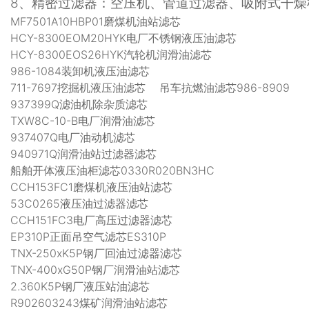
8
、精密过滤器：空压机、管道过滤器、吸附式干燥
MF7501A10HBP01磨煤机油站滤芯
HCY-8300EOM20HYK电厂不锈钢液压油滤芯
HCY-8300EOS26HYK汽轮机润滑油滤芯
986-1084装卸机液压油滤芯
711-7697挖掘机液压油滤芯 吊车抗燃油滤芯986-8909
937399Q滤油机除杂质滤芯
TXW8C-10-B电厂润滑油滤芯
937407Q电厂油动机滤芯
940971Q润滑油站过滤器滤芯
船舶开体液压油柜滤芯0330R020BN3HC
CCH153FC1磨煤机液压油站滤芯
53C0265液压油过滤器滤芯
CCH151FC3电厂高压过滤器滤芯
EP310P正面吊空气滤芯ES310P
TNX-250xK5P钢厂回油过滤器滤芯
TNX-400xG50P钢厂润滑油站滤芯
2.360K5P钢厂液压站油滤芯
R902603243煤矿润滑油站滤芯