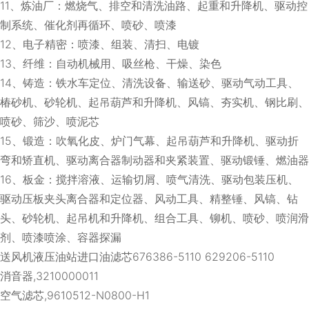
11、炼油厂：燃烧气、排空和清洗油路、起重和升降机、驱动控
制系统、催化剂再循环、喷砂、喷漆
12、电子精密：喷漆、组装、清扫、电镀
13、纤维：自动机械用、吸丝枪、干燥、染色
14、铸造：铁水车定位、清洗设备、输送砂、驱动气动工具、
椿砂机、砂轮机、起吊葫芦和升降机、风镐、夯实机、钢比刷、
喷砂、筛沙、喷泥芯
15、锻造：吹氧化皮、炉门气幕、起吊葫芦和升降机、驱动折
弯和矫直机、驱动离合器制动器和夹紧装置、驱动锻锤、燃油器
16、板金：搅拌溶液、运输切屑、喷气清洗、驱动包装压机、
驱动压板夹头离合器和定位器、风动工具、精整锤、风镐、钻
头、砂轮机、起吊机和升降机、组合工具、铆机、喷砂、喷润滑
剂、喷漆喷涂、容器探漏
送风机液压油站进口油滤芯676386-5110 629206-5110
消音器,3210000011
空气滤芯,9610512-N0800-H1