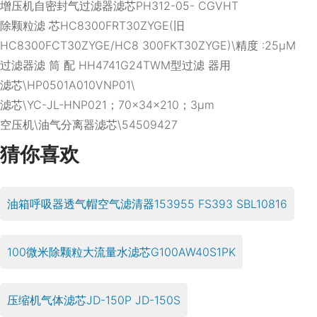
增压机自密封气过滤器滤芯PH312-05- CGVHT
除颗粒滤 芯HC8300FRT30ZYGE(旧
HC8300FCT30ZYGE/HC8 300FKT30ZYGE)\精度 :25μM
过滤器滤 筒 配 HH4741G24TWM型过滤 器用
滤芯\HP0501A010VNP01\
滤芯\YC-JL-HNP021；70×34×210；3μm
空压机\油气分离器滤芯\54509427
猜你喜欢
油箱呼吸器透气帽空气滤清器153955 FS393 SBL10816
100微米除颗粒大流量水滤芯G100AW40S1PK
压缩机气体滤芯JD-150P JD-150S