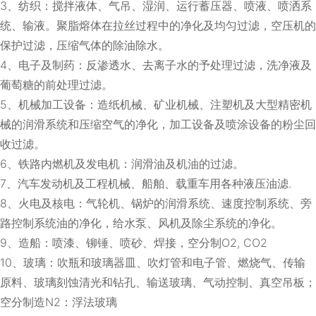
3、纺织：搅拌液体、气吊、湿润、运行蓄压器、喷液、喷洒系
统、输液。聚脂熔体在拉丝过程中的净化及均匀过滤，空压机的
保护过滤，压缩气体的除油除水。
4、电子及制药：反渗透水、去离子水的予处理过滤，洗净液及
葡萄糖的前处理过滤。
5、机械加工设备：造纸机械、矿业机械、注塑机及大型精密机
械的润滑系统和压缩空气的净化，加工设备及喷涂设备的粉尘回
收过滤。
6、铁路内燃机及发电机：润滑油及机油的过滤。
7、汽车发动机及工程机械、船舶、载重车用各种液压油滤.
8、火电及核电：气轮机、锅炉的润滑系统、速度控制系统、旁
路控制系统油的净化，给水泵、风机及除尘系统的净化。
9、造船：喷漆、铆锤、喷砂、焊接，空分制O2, CO2
10、玻璃：吹瓶和玻璃器皿、吹灯管和电子管、燃烧气、传输
原料、玻璃刻蚀清光和钻孔、输送玻璃、气动控制、真空吊板；
空分制造N2：浮法玻璃