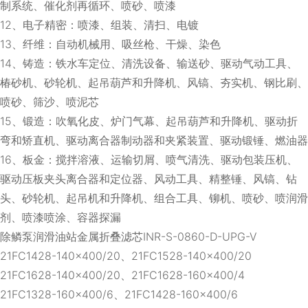
制系统、催化剂再循环、喷砂、喷漆
12、电子精密：喷漆、组装、清扫、电镀
13、纤维：自动机械用、吸丝枪、干燥、染色
14、铸造：铁水车定位、清洗设备、输送砂、驱动气动工具、
椿砂机、砂轮机、起吊葫芦和升降机、风镐、夯实机、钢比刷、
喷砂、筛沙、喷泥芯
15、锻造：吹氧化皮、炉门气幕、起吊葫芦和升降机、驱动折
弯和矫直机、驱动离合器制动器和夹紧装置、驱动锻锤、燃油器
16、板金：搅拌溶液、运输切屑、喷气清洗、驱动包装压机、
驱动压板夹头离合器和定位器、风动工具、精整锤、风镐、钻
头、砂轮机、起吊机和升降机、组合工具、铆机、喷砂、喷润滑
剂、喷漆喷涂、容器探漏
除鳞泵润滑油站金属折叠滤芯INR-S-0860-D-UPG-V
21FC1428-140×400/20、21FC1528-140×400/20
21FC1628-140×400/20、21FC1628-160×400/4
21FC1328-160×400/6、21FC1428-160×400/6