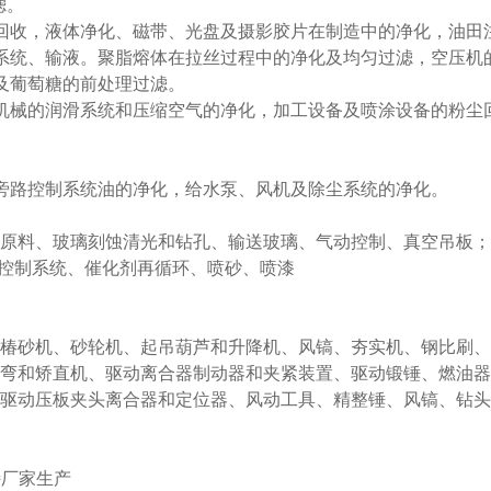
滤。
回收，液体净化、磁带、光盘及摄影胶片在制造中的净化，油田
系统、输液。聚脂熔体在拉丝过程中的净化及均匀过滤，空压机
及葡萄糖的前处理过滤。
机械的润滑系统和压缩空气的净化，加工设备及喷涂设备的粉尘
旁路控制系统油的净化，给水泵、风机及除尘系统的净化。
输原料、玻璃刻蚀清光和钻孔、输送玻璃、气动控制、真空吊板；
动控制系统、催化剂再循环、喷砂、喷漆
、椿砂机、砂轮机、起吊葫芦和升降机、风镐、夯实机、钢比刷
折弯和矫直机、驱动离合器制动器和夹紧装置、驱动锻锤、燃油器
、驱动压板夹头离合器和定位器、风动工具、精整锤、风镐、钻
菲特厂家生产