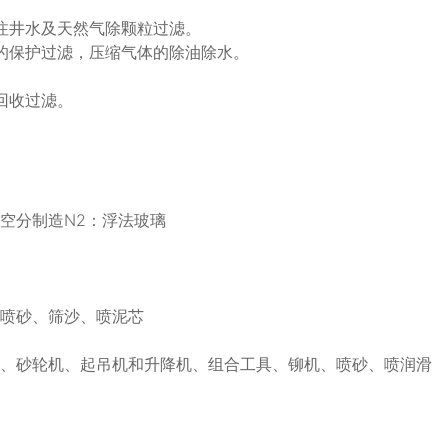
注井水及天然气除颗粒过滤。
的保护过滤，压缩气体的除油除水。
回收过滤。
空分制造N2：浮法玻璃
、喷砂、筛沙、喷泥芯
头、砂轮机、起吊机和升降机、组合工具、铆机、喷砂、喷润滑