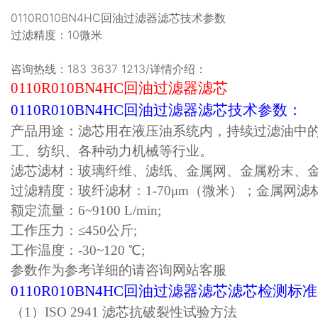
0110R010BN4HC回油过滤器滤芯技术参数
过滤精度：10微米
咨询热线：183 3637 1213/详情介绍：
0110R010BN4HC回油过滤器滤芯
0110R010BN4HC回油过滤器滤芯技术参数：
产品用途：滤芯用在液压油系统内，持续过滤油中
工、纺织、各种动力机械等行业。
滤芯滤材：
玻璃纤维
、
滤纸
、
金属网
、
金属粉末
、
过滤精度：玻纤滤材：
1-70μm（微米）；
金属网滤
额定流量：
6~9100 L/min;
工作压力：
≤
450
公斤
;
工作温度：
-30~1
2
0 ℃;
参数作为参考详细的请咨询网站客服
0110R010BN4HC回油过滤器滤芯滤芯检测标
（
1）ISO 2941 滤芯抗破裂性试验方法