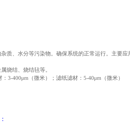
的杂质、水分等污染物。确保系统的正常运行。主要应
金属烧结
、
烧结毡等
。
材：
3-400μm（微米）；
滤纸滤材：
5-40μm（微米）
准：