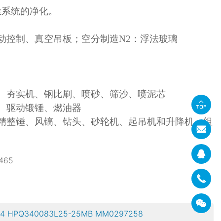
尘系统的净化。
动控制、真空吊板；空分制造N2：浮法玻璃
、夯实机、钢比刷、喷砂、筛沙、喷泥芯
、驱动锻锤、燃油器
精整锤、风镐、钻头、砂轮机、起吊机和升降机、组
465
 HPQ340083L25-25MB MM0297258