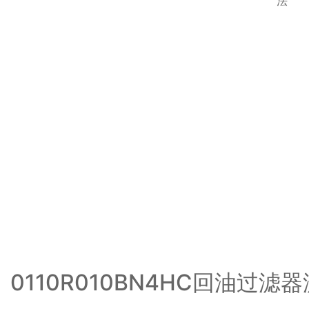
法
0110R010BN4HC回油过滤