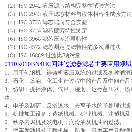
（
2）ISO 2942 液压滤芯结构完整性试验方法
（
3）ISO 2943 液压滤芯材料与液体相容性试验方法
（
4）ISO 3723 滤芯端向符合实验
（
5）ISO 3724 滤芯疲劳特性测定
（
6）ISO 3968 滤芯压差流量特性
（
7）ISO 4572 滤芯测定过滤特性的多次通过法
（
8）
ISO 16889 过滤比/纳污量
0110R010BN4HC回油过滤器滤芯主要应用领
1、用于轧钢机、连铸机液压系统的过滤及各种润滑
2、石化：炼油、化工生产过程中的产品及中间产
3、纺织：搅拌液体、气吊、湿润、运行蓄压器、
水。
4、电子及制药：反渗透水、去离子水的予处理过滤
5、机械加工设备：造纸机械、矿业机械、注塑机
6、铁路内燃机及发电机：润滑油及机油的过滤。
7、汽车发动机及工程机械、船舶、载重车用各种液