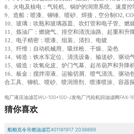
8、火电及核电：气轮机、锅炉的润滑系统、速度
9、造船：喷漆、铆锤、喷砂、焊接，空分制O2, CO
10、玻璃：吹瓶和玻璃器皿、吹灯管和电子管、燃
11、炼油厂：燃烧气、排空和清洗油路、起重和升
12、电子精密：喷漆、组装、清扫、电镀
13、纤维：自动机械用、吸丝枪、干燥、染色
14、铸造：铁水车定位、清洗设备、输送砂、驱动
15、锻造：吹氧化皮、炉门气幕、起吊葫芦和升降
16、板金：搅拌溶液、运输切屑、喷气清洗、驱动
合工具、铆机、喷砂、喷润滑剂、喷漆喷涂、容器
电厂液压油滤芯WU-100*100-J发电厂汽轮机回油滤网FAX-1
猜你喜欢
船舶克令吊燃油滤芯401181917 2038889